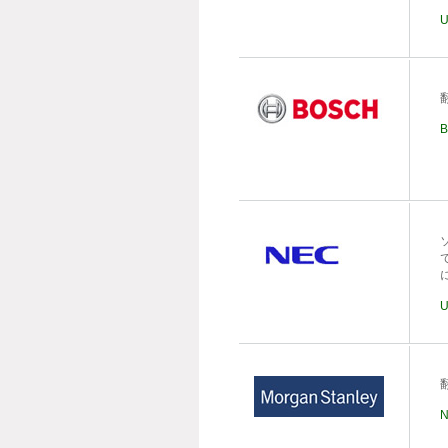
U
B
U
N