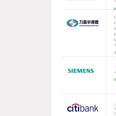
M
1
3
4
S