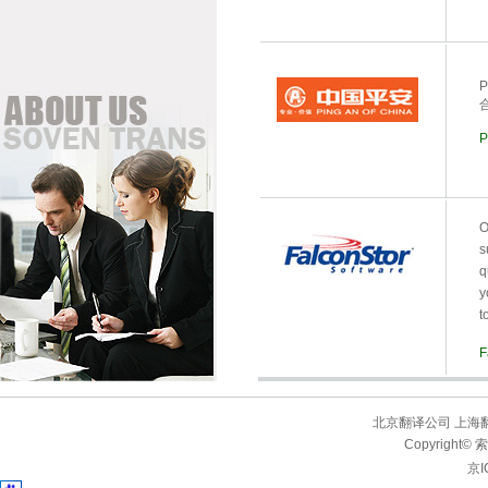
P
O
s
q
y
t
F
北京翻译公司
上海
Copyrigh
京I