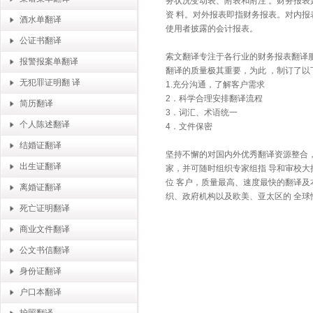
务状况变动表、附表和附注 。财务报表
资 料。对外报表即指财务报表。对内报
酒水单翻译
使用者披露的会计报表。
公证书翻译
索文翻译专注于各行业的财务报表翻译服
报警报案单翻译
翻译的质量极其重要，为此 ，制订了以
无犯罪证明翻 译
1.充分沟通，了解客户需求
2．科学合理安排翻译流程
简历翻译
3．词汇、术语统一
个人陈述翻译
4．文件保密
结婚证翻译
坚持不懈的对国内外优秀翻译资源整合，
出生证翻译
家，并可随时组织专家组指 导和审校大
位 客户，质量最高、速度最快的翻译及
离婚证翻译
织、政府机构以及欧美、亚太区的 全
死亡证明翻译
商业文件翻译
公文书信翻译
身份证翻译
户口本翻译