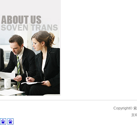
Copyrigh
京I